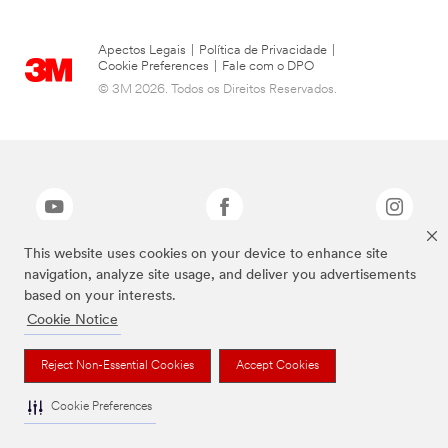
Apectos Legais
|
Política de Privacidade
|
Cookie Preferences
|
Fale com o DPO
© 3M 2026. Todos os Direitos Reservados.
This website uses cookies on your device to enhance site
navigation, analyze site usage, and deliver you advertisements
As marcas listadas a cima são marcas comerciais da 3M.
based on your interests.
Cookie Notice
Reject Non-Essential Cookies
Accept Cookies
Cookie Preferences