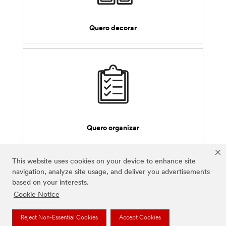
Quero decorar
Quero organizar
This website uses cookies on your device to enhance site
Para uma experiência sem danos, verifique o pacote quanto a
navigation, analyze site usage, and deliver you advertisements
limites específicos de peso do produto, instruções adequadas de
based on your interests.
instalação e remoção.
Cookie Notice
Reject Non-Essential Cookies
Accept Cookies