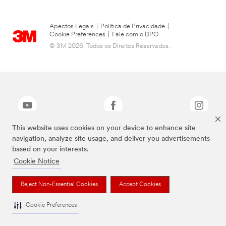
Apectos Legais
|
Política de Privacidade
|
Cookie Preferences
|
Fale com o DPO
© 3M 2026. Todos os Direitos Reservados.
This website uses cookies on your device to enhance site
navigation, analyze site usage, and deliver you advertisements
As marcas listadas a cima são marcas comerciais da 3M.
based on your interests.
Cookie Notice
Reject Non-Essential Cookies
Accept Cookies
Cookie Preferences