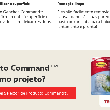
ficar a superfície
Remoção limpa
as e Ganchos Command™
Eles são facilmente removi
firmemente à superfície e
causar danos às suas pared
ovidos sem deixar resíduos.
basta puxar a aba para baix
lentamente e pronto!
duto Command™
imo projeto?
n el Selector de Producto Command®.