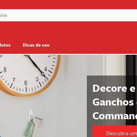
dutos
Dicas de uso
Decore e
Ganchos 
Comma
Descubra um