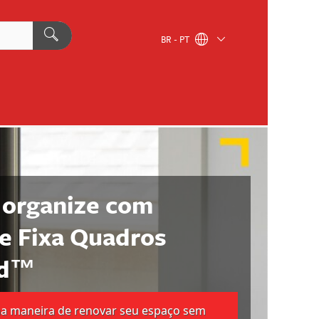
BR - PT
 organize com
e Fixa Quadros
nd™
a maneira de renovar seu espaço sem