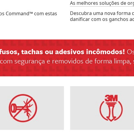
As melhores soluções de or
Descubra uma nova forma d
utos Command™ com estas
danificar com os ganchos 
fusos, tachas ou adesivos incômodos!
Os
m segurança e removidos de forma limpa, se