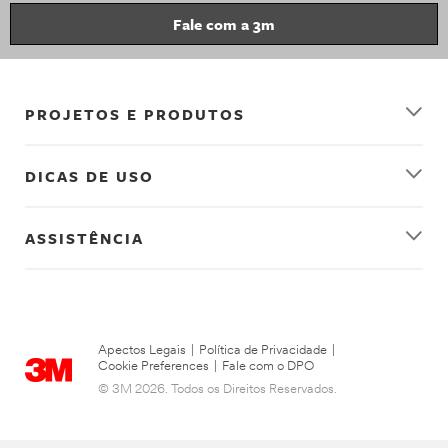
Fale com a 3m
PROJETOS E PRODUTOS
DICAS DE USO
ASSISTÊNCIA
Apectos Legais
|
Política de Privacidade
|
Cookie Preferences
|
Fale com o DPO
© 3M 2026. Todos os Direitos Reservados.