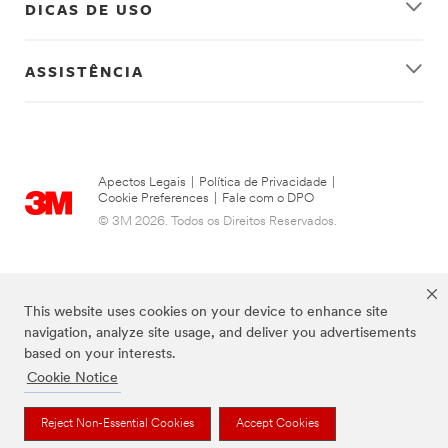
DICAS DE USO
ASSISTÊNCIA
Apectos Legais
|
Política de Privacidade
|
Cookie Preferences
|
Fale com o DPO
© 3M 2026. Todos os Direitos Reservados.
This website uses cookies on your device to enhance site
navigation, analyze site usage, and deliver you advertisements
based on your interests.
Cookie Notice
As marcas listadas a cima são marcas comerciais da 3M.
Reject Non-Essential Cookies
Accept Cookies