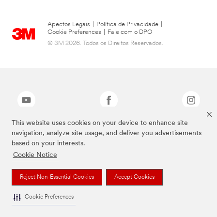
Apectos Legais
|
Política de Privacidade
|
Cookie Preferences
|
Fale com o DPO
© 3M 2026. Todos os Direitos Reservados.
This website uses cookies on your device to enhance site
navigation, analyze site usage, and deliver you advertisements
As marcas listadas a cima são marcas comerciais da 3M.
based on your interests.
Cookie Notice
Reject Non-Essential Cookies
Accept Cookies
Cookie Preferences