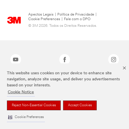
Apectos Legais
|
Política de Privacidade
|
Cookie Preferences
|
Fale com o DPO
© 3M 2026. Todos os Direitos Reservados.
This website uses cookies on your device to enhance site
navigation, analyze site usage, and deliver you advertisements
As marcas listadas a cima são marcas comerciais da 3M.
based on your interests.
Cookie Notice
Reject Non-Essential Cookies
Accept Cookies
Cookie Preferences