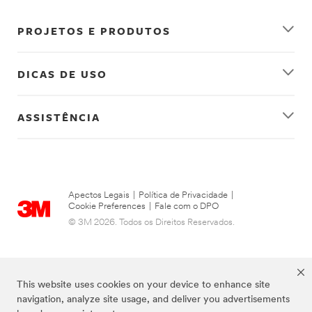
PROJETOS E PRODUTOS
Somente
Show
Lojas
Preferred
Premium
DICAS DE USO
Stores
Only
Somente em loja
ASSISTÊNCIA
Por favor, selecione um ponto de venda
Localização
Somente pela Internet
Apectos Legais
|
Política de Privacidade
|
Cookie Preferences
|
Fale com o DPO
Somente pela Internet
© 3M 2026. Todos os Direitos Reservados.
Loja Premium
Por favor, selecione um ponto de venda
This website uses cookies on your device to enhance site
navigation, analyze site usage, and deliver you advertisements